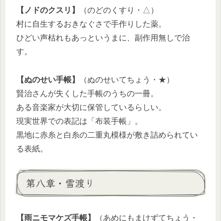
【ノドのクスリ】
（のどのくすり・△）
村に自生するおきなぐさで手作りした薬。
ひどい声枯れもあっというまに、副作用無しで治
す。
【ぬのせい手帳】
（ぬのせいてちょう・★）
賢治さんが失くした手帳のうちの一冊。
ある音楽家が大切に保管しているらしい。
現実世界での表記は「布装手帳」。
黒地に赤糸と白糸の二重丸模様が敷き詰められてい
る表紙。
第八章・雪渡り
【雨ニモマケズ手帳】
（あめにもまけずてちょう・