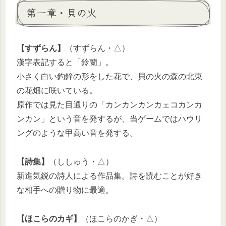
第一章・貝の火
【すずらん】
（すずらん・△）
漢字表記すると「鈴蘭」。
小さく白い釣鐘の形をした花で、貝の火の森の北東
の花畑に咲いている。
原作では見た目通りの「カンカンカンカェコカンカ
ンカン」という音を発するが、当ゲームではハウリ
ングのような甲高い音を発する。
【詩集】
（ししゅう・△）
新進気鋭の詩人による作品集。詩を読むことが好き
な相手への贈り物に最適。
【ほこらのカギ】
（ほこらのかぎ・△）