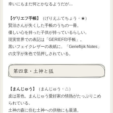
幸いにもまだ何とかなるようだが…
【ゲリエフ手帳】
（げりえふてちょう・★）
賢治さんが失くした手帳のうちの一冊。
優しい心を持った子供が持っているらしい。
現実世界での表記は「GERIEF印手帳」。
黒いフェイクレザーの表紙に、「Gerieflijik Notes」
の文字が朱色で箔押しされている。
第四章・土神と狐
【まんじゅう】
（まんじゅう・△）
皮は茶色。まんじゅう愛好家の情熱がたっぷりこめ
られている。
土神の森に住む土神への供物にも最適。