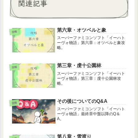
関連記事
第六章・オツベルと象
攻略
スーパーファミコンソフト「イーハト
ーヴォ物語」第六章：オツベルと象攻
略。
第三章・虔十公園林
攻略
スーパーファミコンソフト「イーハト
ーヴォ物語」第三章：虔十公園林攻
略。
その後についてのQ&A
攻略
スーパーファミコンソフト「イーハト
ーヴォ物語」最終章中盤以降のQ＆
A。
第八章・雪渡り