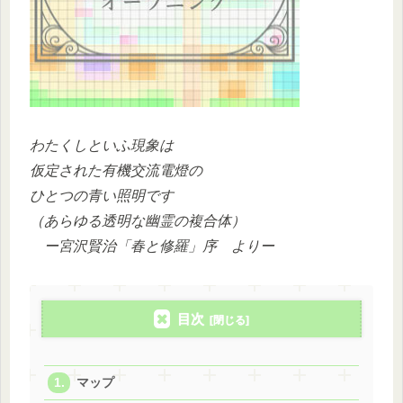
わたくしといふ現象は
仮定された有機交流電燈の
ひとつの青い照明です
（あらゆる透明な幽霊の複合体）
ー宮沢賢治「春と修羅」序 よりー
目次
マップ